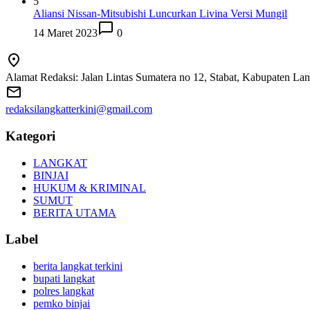
5
Aliansi Nissan-Mitsubishi Luncurkan Livina Versi Mungil
14 Maret 2023
0
Alamat Redaksi: Jalan Lintas Sumatera no 12, Stabat, Kabupaten La
redaksilangkatterkini@gmail.com
Kategori
LANGKAT
BINJAI
HUKUM & KRIMINAL
SUMUT
BERITA UTAMA
Label
berita langkat terkini
bupati langkat
polres langkat
pemko binjai