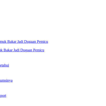
uk Bakar Jadi Dugaan Pemicu
etahui
sumsinya
port