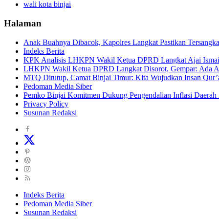
wali kota binjai
Halaman
Anak Buahnya Dibacok, Kapolres Langkat Pastikan Tersangka
Indeks Berita
KPK Analisis LHKPN Wakil Ketua DPRD Langkat Ajai Ismail,
LHKPN Wakil Ketua DPRD Langkat Disorot, Gempar: Ada A
MTQ Ditutup, Camat Binjai Timur: Kita Wujudkan Insan Qur’
Pedoman Media Siber
Pemko Binjai Komitmen Dukung Pengendalian Inflasi Daerah
Privacy Policy
Susunan Redaksi
Indeks Berita
Pedoman Media Siber
Susunan Redaksi