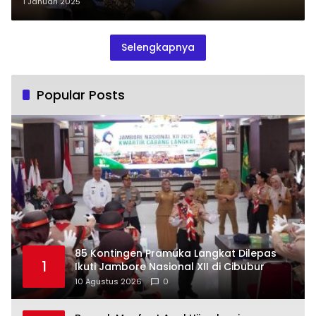
Rugikan Negara dan Rakyat
1 Januari 2025
Selengkapnya
Popular Posts
85 Kontingen Pramuka Langkat Dilepas
1
Ikuti Jambore Nasional XII di Cibubur
10 Agustus 2026
0