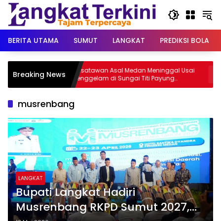
Langsung
ke
konten
BERITA UTAMA
SUMUT
LANGKAT
PREDIKSI BOLA
muan
Wisatawan Asal Medan Meninggal Usai
Je
Breaking News
Tenggelam di Sungai Titi Payung
Pe
Bahorok
Ra
musrenbang
LANGKAT
Bupati Langkat Hadiri
Musrenbang RKPD Sumut 2027,