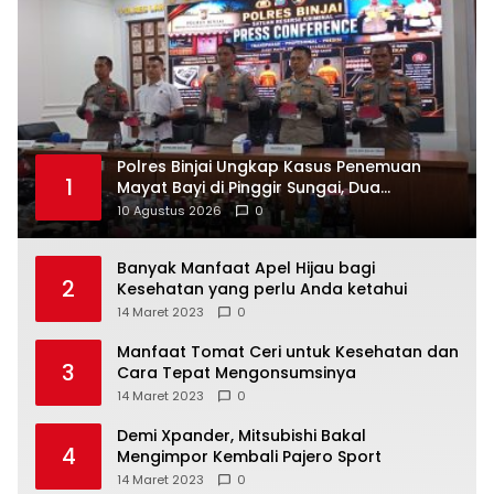
Polres Binjai Ungkap Kasus Penemuan
1
Mayat Bayi di Pinggir Sungai, Dua
Tersangka Diamankan
10 Agustus 2026
0
Banyak Manfaat Apel Hijau bagi
2
Kesehatan yang perlu Anda ketahui
14 Maret 2023
0
Manfaat Tomat Ceri untuk Kesehatan dan
3
Cara Tepat Mengonsumsinya
14 Maret 2023
0
Demi Xpander, Mitsubishi Bakal
4
Mengimpor Kembali Pajero Sport
14 Maret 2023
0