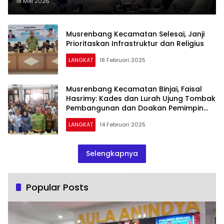
Perkuat Sinergi Pembangunan
18 Mei 2026
Berkelanjutan
Musrenbang Kecamatan Selesai, Janji
Prioritaskan Infrastruktur dan Religius
LANGKAT
18 Februari 2025
Musrenbang Kecamatan Binjai, Faisal
Hasrimy: Kades dan Lurah Ujung Tombak
Pembangunan dan Doakan Pemimpin
Terpilih
LANGKAT
14 Februari 2025
Selengkapnya
Popular Posts