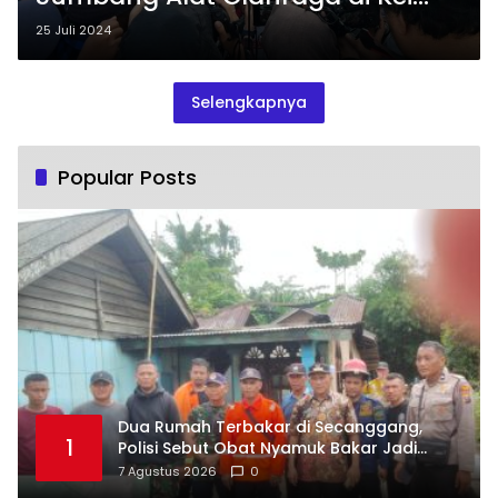
Besar
25 Juli 2024
Selengkapnya
Popular Posts
Dua Rumah Terbakar di Secanggang,
1
Polisi Sebut Obat Nyamuk Bakar Jadi
Dugaan Pemicu
7 Agustus 2026
0