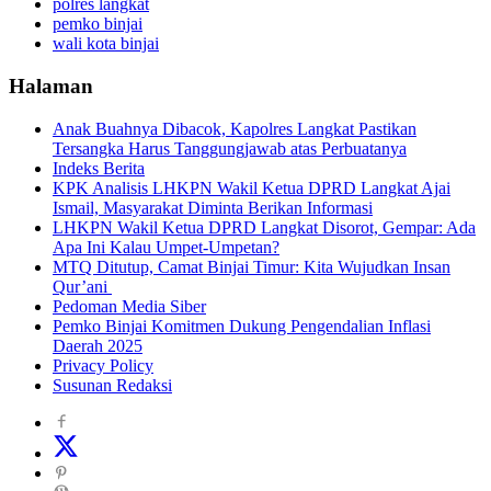
polres langkat
pemko binjai
wali kota binjai
Halaman
Anak Buahnya Dibacok, Kapolres Langkat Pastikan
Tersangka Harus Tanggungjawab atas Perbuatanya
Indeks Berita
KPK Analisis LHKPN Wakil Ketua DPRD Langkat Ajai
Ismail, Masyarakat Diminta Berikan Informasi
LHKPN Wakil Ketua DPRD Langkat Disorot, Gempar: Ada
Apa Ini Kalau Umpet-Umpetan?
MTQ Ditutup, Camat Binjai Timur: Kita Wujudkan Insan
Qur’ani
Pedoman Media Siber
Pemko Binjai Komitmen Dukung Pengendalian Inflasi
Daerah 2025
Privacy Policy
Susunan Redaksi