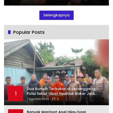
Selengkapnya
Popular Posts
Dua Rumah Terbakar di Secanggang,
1
Polisi Sebut Obat Nyamuk Bakar Jadi
Dugaan Pemicu
7 Agustus 2026
0
Banyak Manfaat Apel Hijau bagi