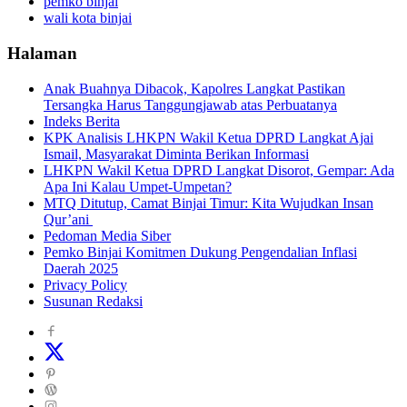
pemko binjai
wali kota binjai
Halaman
Anak Buahnya Dibacok, Kapolres Langkat Pastikan
Tersangka Harus Tanggungjawab atas Perbuatanya
Indeks Berita
KPK Analisis LHKPN Wakil Ketua DPRD Langkat Ajai
Ismail, Masyarakat Diminta Berikan Informasi
LHKPN Wakil Ketua DPRD Langkat Disorot, Gempar: Ada
Apa Ini Kalau Umpet-Umpetan?
MTQ Ditutup, Camat Binjai Timur: Kita Wujudkan Insan
Qur’ani
Pedoman Media Siber
Pemko Binjai Komitmen Dukung Pengendalian Inflasi
Daerah 2025
Privacy Policy
Susunan Redaksi