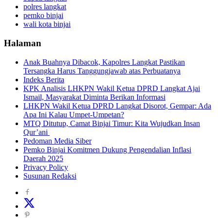
polres langkat
pemko binjai
wali kota binjai
Halaman
Anak Buahnya Dibacok, Kapolres Langkat Pastikan
Tersangka Harus Tanggungjawab atas Perbuatanya
Indeks Berita
KPK Analisis LHKPN Wakil Ketua DPRD Langkat Ajai
Ismail, Masyarakat Diminta Berikan Informasi
LHKPN Wakil Ketua DPRD Langkat Disorot, Gempar: Ada
Apa Ini Kalau Umpet-Umpetan?
MTQ Ditutup, Camat Binjai Timur: Kita Wujudkan Insan
Qur’ani
Pedoman Media Siber
Pemko Binjai Komitmen Dukung Pengendalian Inflasi
Daerah 2025
Privacy Policy
Susunan Redaksi