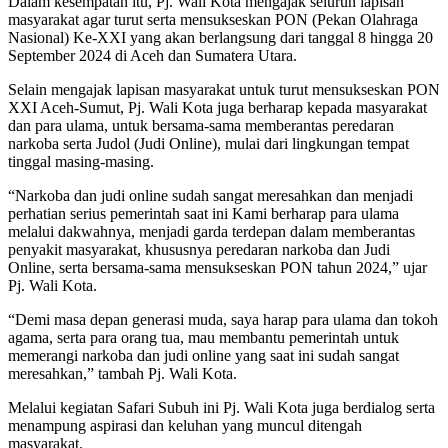
Dalam kesempatan itu, Pj. Wali Kota mengajak seluruh lapisan
masyarakat agar turut serta mensukseskan PON (Pekan Olahraga
Nasional) Ke-XXI yang akan berlangsung dari tanggal 8 hingga 20
September 2024 di Aceh dan Sumatera Utara.
Selain mengajak lapisan masyarakat untuk turut mensukseskan PON
XXI Aceh-Sumut, Pj. Wali Kota juga berharap kepada masyarakat
dan para ulama, untuk bersama-sama memberantas peredaran
narkoba serta Judol (Judi Online), mulai dari lingkungan tempat
tinggal masing-masing.
“Narkoba dan judi online sudah sangat meresahkan dan menjadi
perhatian serius pemerintah saat ini Kami berharap para ulama
melalui dakwahnya, menjadi garda terdepan dalam memberantas
penyakit masyarakat, khususnya peredaran narkoba dan Judi
Online, serta bersama-sama mensukseskan PON tahun 2024,” ujar
Pj. Wali Kota.
“Demi masa depan generasi muda, saya harap para ulama dan tokoh
agama, serta para orang tua, mau membantu pemerintah untuk
memerangi narkoba dan judi online yang saat ini sudah sangat
meresahkan,” tambah Pj. Wali Kota.
Melalui kegiatan Safari Subuh ini Pj. Wali Kota juga berdialog serta
menampung aspirasi dan keluhan yang muncul ditengah
masyarakat.