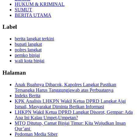
HUKUM & KRIMINAL
SUMUT
BERITA UTAMA
Label
berita langkat terkini
bupati langkat
polres langkat
pemko binjai
wali kota binjai
Halaman
Anak Buahnya Dibacok, Kapolres Langkat Pastikan
Tersangka Harus Tanggungjawab atas Perbuatanya
Indeks Berita
KPK Analisis LHKPN Wakil Ketua DPRD Langkat Ajai
Ismail, Masyarakat Diminta Berikan Informasi
LHKPN Wakil Ketua DPRD Langkat Disorot, Gempar: Ada
Apa Ini Kalau Umpet-Umpetan?
MTQ Ditutup, Camat Binjai Timur: Kita Wujudkan Insan
Qur’ani
Pedoman Media Siber