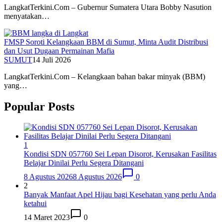
LangkatTerkini.Com – Gubernur Sumatera Utara Bobby Nasution
menyatakan…
FMSP Soroti Kelangkaan BBM di Sumut, Minta Audit Distribusi
dan Usut Dugaan Permainan Mafia
SUMUT
14 Juli 2026
LangkatTerkini.Com – Kelangkaan bahan bakar minyak (BBM)
yang…
Popular Posts
1
Kondisi SDN 057760 Sei Lepan Disorot, Kerusakan Fasilitas
Belajar Dinilai Perlu Segera Ditangani
8 Agustus 2026
8 Agustus 2026
0
2
Banyak Manfaat Apel Hijau bagi Kesehatan yang perlu Anda
ketahui
14 Maret 2023
0