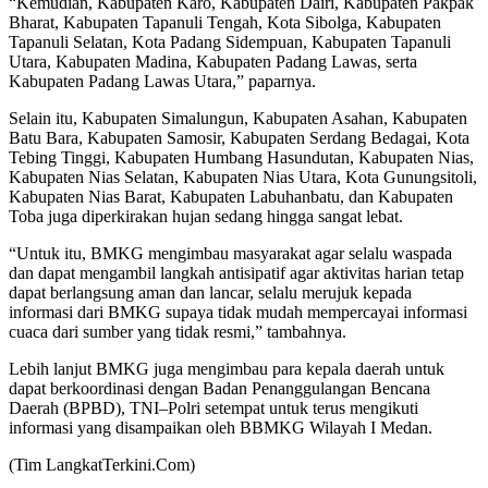
“Kemudian, Kabupaten Karo, Kabupaten Dairi, Kabupaten Pakpak
Bharat, Kabupaten Tapanuli Tengah, Kota Sibolga, Kabupaten
Tapanuli Selatan, Kota Padang Sidempuan, Kabupaten Tapanuli
Utara, Kabupaten Madina, Kabupaten Padang Lawas, serta
Kabupaten Padang Lawas Utara,” paparnya.
Selain itu, Kabupaten Simalungun, Kabupaten Asahan, Kabupaten
Batu Bara, Kabupaten Samosir, Kabupaten Serdang Bedagai, Kota
Tebing Tinggi, Kabupaten Humbang Hasundutan, Kabupaten Nias,
Kabupaten Nias Selatan, Kabupaten Nias Utara, Kota Gunungsitoli,
Kabupaten Nias Barat, Kabupaten Labuhanbatu, dan Kabupaten
Toba juga diperkirakan hujan sedang hingga sangat lebat.
“Untuk itu, BMKG mengimbau masyarakat agar selalu waspada
dan dapat mengambil langkah antisipatif agar aktivitas harian tetap
dapat berlangsung aman dan lancar, selalu merujuk kepada
informasi dari BMKG supaya tidak mudah mempercayai informasi
cuaca dari sumber yang tidak resmi,” tambahnya.
Lebih lanjut BMKG juga mengimbau para kepala daerah untuk
dapat berkoordinasi dengan Badan Penanggulangan Bencana
Daerah (BPBD), TNI–Polri setempat untuk terus mengikuti
informasi yang disampaikan oleh BBMKG Wilayah I Medan.
(Tim LangkatTerkini.Com)