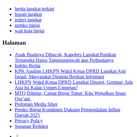
berita langkat terkini
bupati langkat
polres langkat
pemko binjai
wali kota binjai
Halaman
Anak Buahnya Dibacok, Kapolres Langkat Pastikan
Tersangka Harus Tanggungjawab atas Perbuatanya
Indeks Berita
KPK Analisis LHKPN Wakil Ketua DPRD Langkat Ajai
Ismail, Masyarakat Diminta Berikan Informasi
LHKPN Wakil Ketua DPRD Langkat Disorot, Gempar: Ada
Apa Ini Kalau Umpet-Umpetan?
MTQ Ditutup, Camat Binjai Timur: Kita Wujudkan Insan
Qur’ani
Pedoman Media Siber
Pemko Binjai Komitmen Dukung Pengendalian Inflasi
Daerah 2025
Privacy Policy
Susunan Redaksi