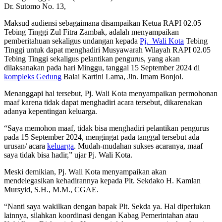
Dr. Sutomo No. 13,
Maksud audiensi sebagaimana disampaikan Ketua RAPI 02.05
Tebing Tinggi Zul Fitra Zambak, adalah menyampaikan
pemberitahuan sekaligus undangan kepada
Pj. Wali Kota
Tebing
Tinggi untuk dapat menghadiri Musyawarah Wilayah RAPI 02.05
Tebing Tinggi sekaligus pelantikan pengurus, yang akan
dilaksanakan pada hari Minggu, tanggal 15 September 2024 di
kompleks Gedung
Balai Kartini Lama, Jln. Imam Bonjol.
Menanggapi hal tersebut, Pj. Wali Kota menyampaikan permohonan
maaf karena tidak dapat menghadiri acara tersebut, dikarenakan
adanya kepentingan keluarga.
“Saya memohon maaf, tidak bisa menghadiri pelantikan pengurus
pada 15 September 2024, mengingat pada tanggal tersebut ada
urusan/ acara
keluarga
. Mudah-mudahan sukses acaranya, maaf
saya tidak bisa hadir,” ujar Pj. Wali Kota.
Meski demikian, Pj. Wali Kota menyampaikan akan
mendelegasikan kehadirannya kepada Plt. Sekdako H. Kamlan
Mursyid, S.H., M.M., CGAE.
“Nanti saya wakilkan dengan bapak Plt. Sekda ya. Hal diperlukan
lainnya, silahkan koordinasi dengan Kabag Pemerintahan atau