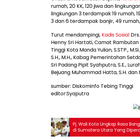
rumah, 20 KK, 120 jiwa dan lingkunga
lingkungan 3 terdampak 19 rumah, 19 K
3 dan 6 terdampak banjir, 49 rumah, 
Turut mendampingi,
Kadis Sosial
Drs.
Henny Sri Hartati, Camat Rambutan
Tinggi Kota Manda Yulian, S.STP., M.S
S.H., M.H., Kabag Pemerintahan Setda
Sri Padang Pipit Syahputra, S.E., Lu
Bejuang Muhammad Hatta, S.H. dan t
sumber: Diskominfo Tebing Tinggi
editor:Syaputra
Pj. Wali Kota Ungkap Rasa Ban
di Sumatera Utara Yang Dipe