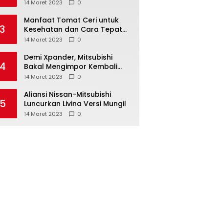
Anda ketahui
14 Maret 2023
0
Manfaat Tomat Ceri untuk
3
Kesehatan dan Cara Tepat
Mengonsumsinya
14 Maret 2023
0
Demi Xpander, Mitsubishi
4
Bakal Mengimpor Kembali
Pajero Sport
14 Maret 2023
0
Aliansi Nissan-Mitsubishi
5
Luncurkan Livina Versi Mungil
14 Maret 2023
0