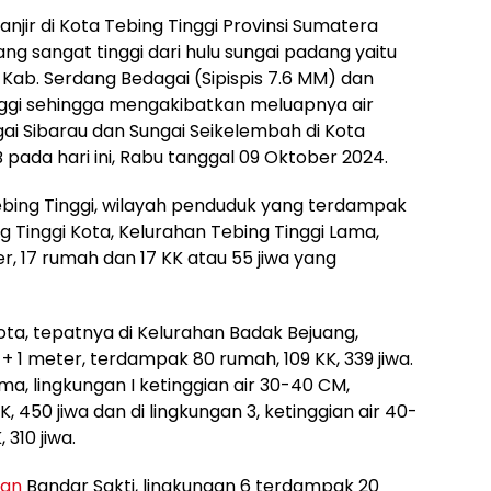
njir di Kota Tebing Tinggi Provinsi Sumatera
ng sangat tinggi dari hulu sungai padang yaitu
Kab. Serdang Bedagai (Sipispis 7.6 MM) dan
inggi sehingga mengakibatkan meluapnya air
gai Sibarau dan Sungai Seikelembah di Kota
B pada hari ini, Rabu tanggal 09 Oktober 2024.
bing Tinggi, wilayah penduduk yang terdampak
g Tinggi Kota, Kelurahan Tebing Tinggi Lama,
er, 17 rumah dan 17 KK atau 55 jiwa yang
ota, tepatnya di Kelurahan Badak Bejuang,
-+ 1 meter, terdampak 80 rumah, 109 KK, 339 jiwa.
a, lingkungan I ketinggian air 30-40 CM,
 450 jiwa dan di lingkungan 3, ketinggian air 40-
310 jiwa.
han
Bandar Sakti, lingkungan 6 terdampak 20