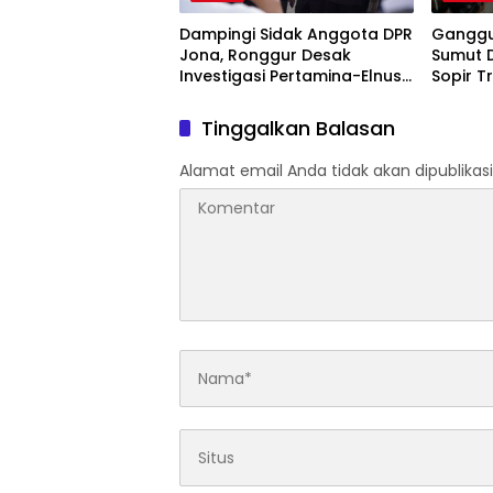
Dampingi Sidak Anggota DPR
Ganggua
Jona, Ronggur Desak
Sumut 
Investigasi Pertamina-Elnusa
Sopir T
Soal Kelangkaan BBM di
Siap Ba
Sumut
Tinggalkan Balasan
Alamat email Anda tidak akan dipublikasi