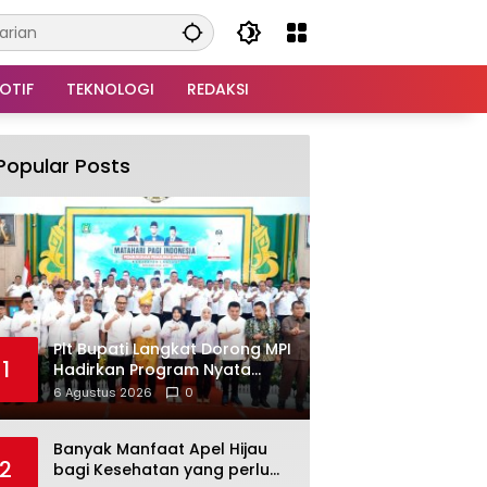
OTIF
TEKNOLOGI
REDAKSI
Popular Posts
Plt Bupati Langkat Dorong MPI
1
Hadirkan Program Nyata
untuk Masyarakat
6 Agustus 2026
0
Banyak Manfaat Apel Hijau
2
bagi Kesehatan yang perlu