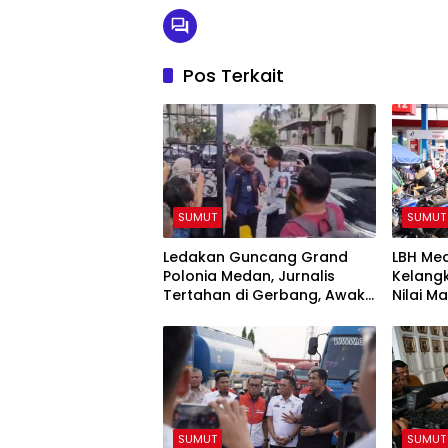
Pos Terkait
SUMUT
SUMUT
Ledakan Guncang Grand
LBH Med
Polonia Medan, Jurnalis
Kelang
Tertahan di Gerbang, Awak
Nilai M
Media Tak Diizinkan Masuk
Lokasi
SUMUT
SUMUT