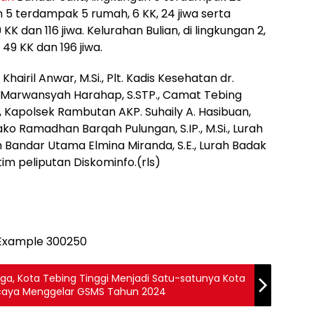
n 5 terdampak 5 rumah, 6 KK, 24 jiwa serta
K dan 116 jiwa. Kelurahan Bulian, di lingkungan 2,
49 KK dan 196 jiwa.
 Khairil Anwar, M.Si., Plt. Kadis Kesehatan dr.
 Marwansyah Harahap, S.STP., Camat Tebing
i., Kapolsek Rambutan AKP. Suhaily A. Hasibuan,
ko Ramadhan Barqah Pulungan, S.IP., M.Si., Lurah
rah Bandar Utama Elmina Miranda, S.E., Lurah Badak
im peliputan Diskominfo.(rls)
gga, Kota Tebing Tinggi Menjadi Satu-satunya Kota
rcaya Menggelar GSMS Tahun 2024