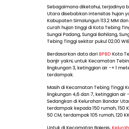
Sebagaimana diketahui, terjadinya ba
Utara disebabkan intensitas hujan ya
Kabupaten Simalungun 113.2 MM dan 
curah hujan tinggi di Kota Tebing T
Sungai Padang, Sungai Bahilang, Sun
Tebing Tinggi sekitar pukul 02.00 WI
Berdasarkan data dari
BPBD
Kota Te
banjir yakni, untuk Kecamatan Tebin
lingkungan 3, ketinggian air -+ 1 met
terdampak.
Masih di Kecamatan Tebing Tinggi K
lingkungan 4,6 dan 7, ketinggian air 
Sedangkan di Kelurahan Bandar Utam
terdampak kepada 150 rumah, 150 KK,
50 CM, terdampak 105 rumah, 120 KK, 
Untuk di Kecamatan Bajenis,
Kelura