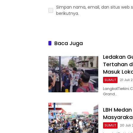
Simpan nama, email, dan situs web 
berikutnya.
Baca Juga
Ledakan Gu
Tertahan d
Masuk Loka
SUMUT
21 Juli 
LangkatTerkin
Grand…
LBH Medan 
Masyarakat
SUMUT
20 Juli