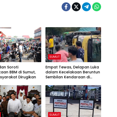
SUMUT
an Soroti
Empat Tewas, Delapan Luka
kaan BBM di Sumut,
dalam Kecelakaan Beruntun
asyarakat Dirugikan
Sembilan Kendaraan di
Sibolangit
SUMUT