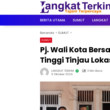
Langsung
ke
konten
BERITA UTAMA
SUMUT
LANGKAT
Beranda
SUMUT
SUMUT
Pj. Wali Kota Ber
Tinggi Tinjau Lokas
LANGKAT TERKINI
3 Min Baca
9 Oktober 2024