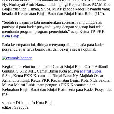
Ny. Nurhayati Amir Hamzah didampingi Kepala Dinas P3AM Kota
Binjai Yushilda Usman, S.Sos, M.AP kepada kader Posyandu yang
berada di Kecamatan Binjai Barat dan Binjai Kota, Rabu (11/9).
“Sudah sewajarnya kita memberikan apresiasi yang tinggi atas
partisipasi para kader posyandu yang dengan segenap hati telah
membantu program-program pemerintah,” ucap Ketua TP. PKK
Kota Binjai.
Pada kesempatan ini, dirinya menyampaikan kepada para kader
posyandu agar terus berinovasi dan bekerja secara optimal.
Kegiatan tersebut turut dihadiri Camat Binjai Barat Oscar Arifandi
Ginting, S.STP, MH, Camat Binjai Kota Musya
Ma’ruf Lubis
,
S.Sos, Ketua PKK Kecamatan Binjai Barat Ny. Majidah Oscar
Arifandi Ginting, Ketua PKK Kecamatan Binjai Kota Nida Sakinah
Musya Ma’ruf Lubis, para pengurus PKK Kecamatan dan
Kelurahan Binjai Barat dan Binjai Kota, serta para Kader Posyandu.
(rls)
sumber: Diskominfo Kota Binjai
editor : Syaputra