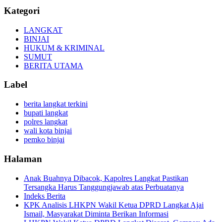
Kategori
LANGKAT
BINJAI
HUKUM & KRIMINAL
SUMUT
BERITA UTAMA
Label
berita langkat terkini
bupati langkat
polres langkat
wali kota binjai
pemko binjai
Halaman
Anak Buahnya Dibacok, Kapolres Langkat Pastikan
Tersangka Harus Tanggungjawab atas Perbuatanya
Indeks Berita
KPK Analisis LHKPN Wakil Ketua DPRD Langkat Ajai
Ismail, Masyarakat Diminta Berikan Informasi