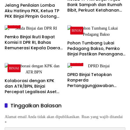
Bank Sampah dan Rumah
Jelang Penilaian Lomba
Bibit, Perkuat Ketahanan
Aku Hatinya PKK, Ketua TP
Pangan Keluarga
PKK Binjai Pimpin Gotong
Royong Percantik Rumah
BINJAI
Bibit
BINJAI
Pemko Binjai Ikuti Rapat
Komisi II DPR RI, Bahas
Pohon Tumbang Lukai
Remunerasi Kepala Daerah
Pedagang Bakso, Pemko
hingga Dana Bagi Hasil
Binjai Pastikan Penanganan
Medis dan Evaluasi Pohon
BINJAI
Rawan
BINJAI
DPRD Binjai Tetapkan
Ranperda
Kolaborasi dengan KPK
Pertanggungjawaban
dan ATR/BPN, Binjai
APBD 2025, Wakil Wali Kota
Percepat Legalisasi Aset
Tekankan Transparansi
Milik Daerah
Keuangan
Tinggalkan Balasan
Alamat email Anda tidak akan dipublikasikan.
Ruas yang wajib ditandai
*