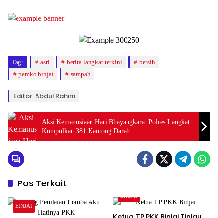
Tag:
asri
berita langkat terkini
bersih
pemko binjai
sampah
Editor: Abdul Rahim
Aksi Kemanusiaan Hari Bhayangkara: Polres Langkat
Kumpulkan 381 Kantong Darah
Pos Terkait
BINJAI
BINJAI
Ketua TP PKK Binjai Tinjau