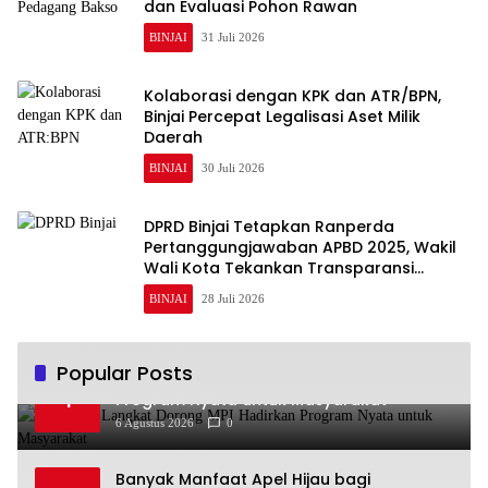
dan Evaluasi Pohon Rawan
BINJAI
31 Juli 2026
Kolaborasi dengan KPK dan ATR/BPN,
Binjai Percepat Legalisasi Aset Milik
Daerah
BINJAI
30 Juli 2026
DPRD Binjai Tetapkan Ranperda
Pertanggungjawaban APBD 2025, Wakil
Wali Kota Tekankan Transparansi
Keuangan
BINJAI
28 Juli 2026
Popular Posts
Plt Bupati Langkat Dorong MPI Hadirkan
1
Program Nyata untuk Masyarakat
6 Agustus 2026
0
Banyak Manfaat Apel Hijau bagi