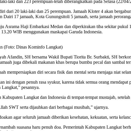
30 laki-laki dan 223 perempuan-telah diberangkatkan pada Selasa (22/0
erdiri dari 20 laki-laki dan 25 perempuan. Jamaah Kloter 4 akan berga
 Dairi 17 jamaah, Kota Gunungsitoli 5 jamaah, serta jamaah perorang
ju Asrama Haji Embarkasi Medan dan diperkirakan tiba sekitar pukul 
l 13.20 WIB menggunakan maskapai Garuda Indonesia.
an (Foto: Dinas Kominfo Langkat)
 Afandin, SH bersama Wakil Bupati Tiorita Br. Surbakti, SH berkomit
n, jamaah juga dibekali makanan khas berupa bumbu pecal dan sambal t
h mempersiapkan diri secara fisik dan mental serta menjaga niat sela
tan ini dengan penuh rasa syukur, karena tidak semua orang mendapat 
 Langkat,” pesannya.
n Kabupaten Langkat dan Indonesia di tempat-tempat mustajab, setelah
Allah SWT serta dijauhkan dari berbagai musibah,” ujarnya.
kan agar seluruh jamaah diberikan kesehatan, kekuatan, serta kelanc
enambah suasana haru penuh doa. Pemerintah Kabupaten Langkat berha