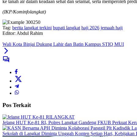
ke tanah air dalam keadaan sehat dan selamat, serta memperoleh predi
(IKP/Kominfolangkat)
Tag:
berita langkat terkini
bupati langkat
haji 2026
jemaah haji
Editor: Abdul Rahim
Wali Kota Binjai Dukung Lahir dan Batin Kampus STIQ MUI
Pos Terkait
LANGKAT
Jelang HUT Ke-81 RI, Polres Langkat Gandeng FKUB Perkuat Ker
Sekolah di Langkat Diminta Unggah Konten Setiap Hari, Kebijakan 