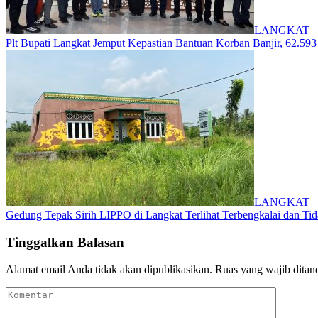
LANGKAT
Plt Bupati Langkat Jemput Kepastian Bantuan Korban Banjir, 62.59
LANGKAT
Gedung Tepak Sirih LIPPO di Langkat Terlihat Terbengkalai dan Ti
Tinggalkan Balasan
Alamat email Anda tidak akan dipublikasikan.
Ruas yang wajib ditan