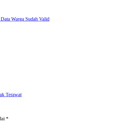
3 Data Warga Sudah Valid
dak Terawat
dai
*