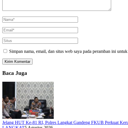
Simpan nama, email, dan situs web saya pada peramban ini untuk
Baca Juga
Jelang HUT Ke-81 RI, Polres Langkat Gandeng FKUB Perkuat Ker
LANGKAT
5 Agustus 2026