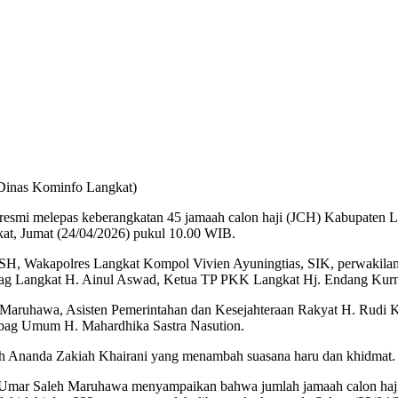
 Dinas Kominfo Langkat)
resmi melepas keberangkatan 45 jamaah calon haji (JCH) Kabupaten L
kat, Jumat (24/04/2026) pukul 10.00 WIB.
kti, SH, Wakapolres Langkat Kompol Vivien Ayuningtias, SIK, perwakil
 Langkat H. Ainul Aswad, Ketua TP PKK Langkat Hj. Endang Kurni
Maruhawa, Asisten Pemerintahan dan Kesejahteraan Rakyat H. Rudi 
bag Umum H. Mahardhika Sastra Nasution.
leh Ananda Zakiah Khairani yang menambah suasana haru dan khidmat.
Umar Saleh Maruhawa menyampaikan bahwa jumlah jamaah calon haji 