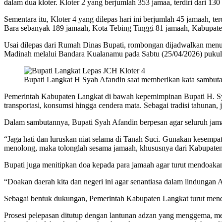
dalam dua kloter. Kloter 2 yang berjumlah 353 jamaa, terdiri dari 1
Sementara itu, Kloter 4 yang dilepas hari ini berjumlah 45 jamaah, t
Bara sebanyak 189 jamaah, Kota Tebing Tinggi 81 jamaah, Kabupaten
Usai dilepas dari Rumah Dinas Bupati, rombongan dijadwalkan menu
Madinah melalui Bandara Kualanamu pada Sabtu (25/04/2026) puku
Bupati Langkat H Syah Afandin saat memberikan kata sambut
Pemerintah Kabupaten Langkat di bawah kepemimpinan Bupati H. Syah
transportasi, konsumsi hingga cendera mata. Sebagai tradisi tahuna
Dalam sambutannya, Bupati Syah Afandin berpesan agar seluruh jamaa
“Jaga hati dan luruskan niat selama di Tanah Suci. Gunakan kesempa
menolong, maka tolonglah sesama jamaah, khususnya dari Kabupaten
Bupati juga menitipkan doa kepada para jamaah agar turut mendoaka
“Doakan daerah kita dan negeri ini agar senantiasa dalam lindungan 
Sebagai bentuk dukungan, Pemerintah Kabupaten Langkat turut mendoa
Prosesi pelepasan ditutup dengan lantunan adzan yang menggema, m