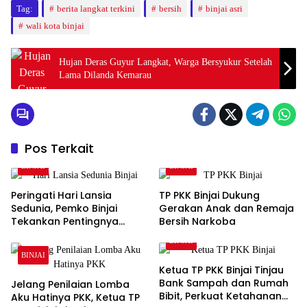
Tag:
berita langkat terkini
bersih
binjai asri
wali kota binjai
Hujan Deras Guyur Langkat, Warga Bersyukur Setelah
Lama Dilanda Kemarau
Pos Terkait
BINJAI
BINJAI
Peringati Hari Lansia
TP PKK Binjai Dukung
Sedunia, Pemko Binjai
Gerakan Anak dan Remaja
Tekankan Pentingnya
Bersih Narkoba
Penghormatan dan
BINJAI
Perhatian kepada Lansia
BINJAI
Ketua TP PKK Binjai Tinjau
Bank Sampah dan Rumah
Jelang Penilaian Lomba
Bibit, Perkuat Ketahanan
Aku Hatinya PKK, Ketua TP