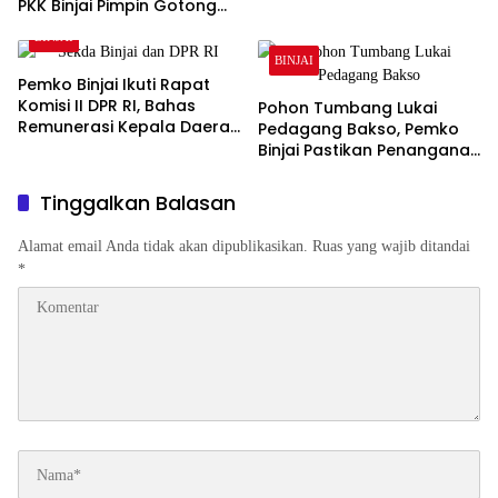
Pangan Keluarga
PKK Binjai Pimpin Gotong
Royong Percantik Rumah
BINJAI
Bibit
BINJAI
Pemko Binjai Ikuti Rapat
Komisi II DPR RI, Bahas
Pohon Tumbang Lukai
Remunerasi Kepala Daerah
Pedagang Bakso, Pemko
hingga Dana Bagi Hasil
Binjai Pastikan Penanganan
Medis dan Evaluasi Pohon
Rawan
Tinggalkan Balasan
Alamat email Anda tidak akan dipublikasikan.
Ruas yang wajib ditandai
*