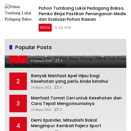
Pohon Tumbang Lukai Pedagang Bakso,
Pemko Binjai Pastikan Penanganan Medis
dan Evaluasi Pohon Rawan
BINJAI
31 Juli 2026
Popular Posts
Kunjungi Kampung Tahu, TP PKK Binjai
1
Dorong UMKM Naik Kelas dan Tingkatkan
Pendapatan Keluarga
8 Agustus 2026
0
Banyak Manfaat Apel Hijau bagi
2
Kesehatan yang perlu Anda ketahui
14 Maret 2023
0
Manfaat Tomat Ceri untuk Kesehatan dan
3
Cara Tepat Mengonsumsinya
14 Maret 2023
0
Demi Xpander, Mitsubishi Bakal
4
Mengimpor Kembali Pajero Sport