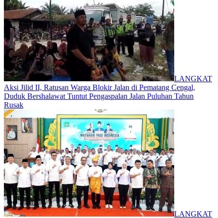
LANGKAT
Aksi Jilid II, Ratusan Warga Blokir Jalan di Pematang Cengal,
Duduk Bershalawat Tuntut Pengaspalan Jalan Puluhan Tahun
Rusak
LANGKAT