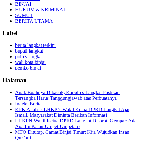
BINJAI
HUKUM & KRIMINAL
SUMUT
BERITA UTAMA
Label
berita langkat terkini
bupati langkat
polres langkat
wali kota binjai
pemko binjai
Halaman
Anak Buahnya Dibacok, Kapolres Langkat Pastikan
Tersangka Harus Tanggungjawab atas Perbuatanya
Indeks Berita
KPK Analisis LHKPN Wakil Ketua DPRD Langkat Ajai
Ismail, Masyarakat Diminta Berikan Informasi
LHKPN Wakil Ketua DPRD Langkat Disorot, Gempar: Ada
Apa Ini Kalau Umpet-Umpetan?
MTQ Ditutup, Camat Binjai Timur: Kita Wujudkan Insan
Qur’ani