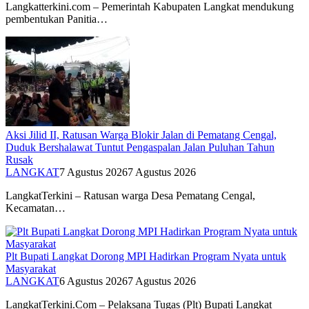
Langkatterkini.com – Pemerintah Kabupaten Langkat mendukung
pembentukan Panitia…
Aksi Jilid II, Ratusan Warga Blokir Jalan di Pematang Cengal,
Duduk Bershalawat Tuntut Pengaspalan Jalan Puluhan Tahun
Rusak
LANGKAT
7 Agustus 2026
7 Agustus 2026
LangkatTerkini – Ratusan warga Desa Pematang Cengal,
Kecamatan…
Plt Bupati Langkat Dorong MPI Hadirkan Program Nyata untuk
Masyarakat
LANGKAT
6 Agustus 2026
7 Agustus 2026
LangkatTerkini.Com – Pelaksana Tugas (Plt) Bupati Langkat