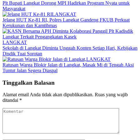
Plt Bupati Langkat Dorong MPI Hadirkan Program Nyata untuk
Masyarakat
LANGKAT
Jelang HUT Ke-81 RI, Polres Langkat Gandeng FKUB Perkuat
Kerukunan dan Kamtibmas
LANGKAT
Sekolah di Langkat Diminta Unggah Konten Setiap Hari, Kebijakan
Disdik Tuai Sorotan
LANGKAT
Ratusan Warga Blokir Jalan di Langkat, Masak Mi di Tengah Aksi
Tuntut Jalan Segera Diaspal
Tinggalkan Balasan
Alamat email Anda tidak akan dipublikasikan.
Ruas yang wajib
ditandai
*