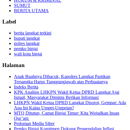
HUKUM & KRIMINAL
SUMUT
BERITA UTAMA
Label
berita langkat terkini
bupati langkat
polres langkat
pemko binjai
wali kota binjai
Halaman
Anak Buahnya Dibacok, Kapolres Langkat Pastikan
Tersangka Harus Tanggungjawab atas Perbuatanya
Indeks Berita
KPK Analisis LHKPN Wakil Ketua DPRD Langkat Ajai
Ismail, Masyarakat Diminta Berikan Informasi
LHKPN Wakil Ketua DPRD Langkat Disorot, Gempar: Ada
Apa Ini Kalau Umpet-Umpetan?
MTQ Ditutup, Camat Binjai Timur: Kita Wujudkan Insan
Qur’ani
Pedoman Media Siber
Pemko Binjai Komitmen Dukung Pengendalian Inflasi