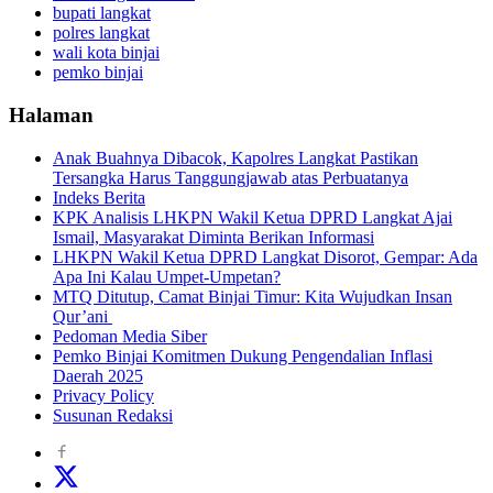
bupati langkat
polres langkat
wali kota binjai
pemko binjai
Halaman
Anak Buahnya Dibacok, Kapolres Langkat Pastikan
Tersangka Harus Tanggungjawab atas Perbuatanya
Indeks Berita
KPK Analisis LHKPN Wakil Ketua DPRD Langkat Ajai
Ismail, Masyarakat Diminta Berikan Informasi
LHKPN Wakil Ketua DPRD Langkat Disorot, Gempar: Ada
Apa Ini Kalau Umpet-Umpetan?
MTQ Ditutup, Camat Binjai Timur: Kita Wujudkan Insan
Qur’ani
Pedoman Media Siber
Pemko Binjai Komitmen Dukung Pengendalian Inflasi
Daerah 2025
Privacy Policy
Susunan Redaksi