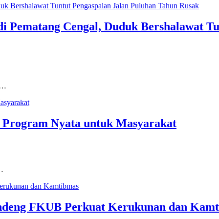
n di Pematang Cengal, Duduk Bershalawat T
n…
n Program Nyata untuk Masyarakat
a…
andeng FKUB Perkuat Kerukunan dan Kam