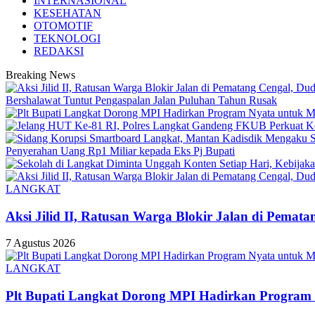
INTERNASIONAL
KESEHATAN
OTOMOTIF
TEKNOLOGI
REDAKSI
Breaking News
Bershalawat Tuntut Pengaspalan Jalan Puluhan Tahun Rusak
Penyerahan Uang Rp1 Miliar kepada Eks Pj Bupati
LANGKAT
Aksi Jilid II, Ratusan Warga Blokir Jalan di Pema
7 Agustus 2026
LANGKAT
Plt Bupati Langkat Dorong MPI Hadirkan Program