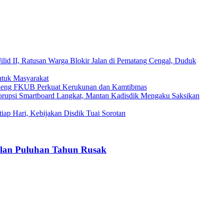
Jilid II, Ratusan Warga Blokir Jalan di Pematang Cengal, Duduk
ntuk Masyarakat
ndeng FKUB Perkuat Kerukunan dan Kamtibmas
rupsi Smartboard Langkat, Mantan Kadisdik Mengaku Saksikan
iap Hari, Kebijakan Disdik Tuai Sorotan
Jalan Puluhan Tahun Rusak